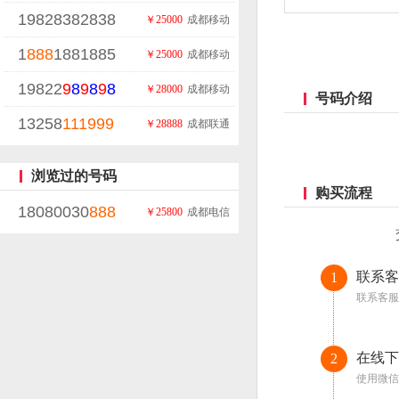
19828382838
￥25000
成都移动
1
888
1881885
￥25000
成都移动
19822
9
8
9
8
9
8
￥28000
成都移动
号码介绍
13258
111
999
￥28888
成都联通
浏览过的号码
购买流程
18080030
888
￥25800
成都电信
联系客
1
联系客服
在线下
2
使用微信