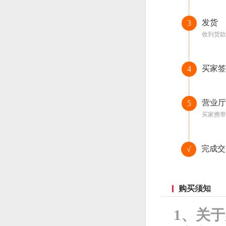
发货
3
收到货款
买家签
4
营业厅
5
买家携带
完成交
√
购买须知
1、关