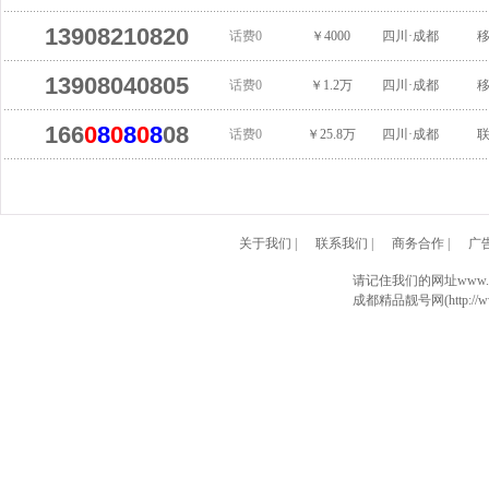
13908210820
话费0
￥4000
四川·成都
13908040805
话费0
￥1.2万
四川·成都
166
0
8
0
8
0
8
08
话费0
￥25.8万
四川·成都
关于我们
|
联系我们
|
商务合作
|
广
请记住我们的网址www.028
成都精品靓号网(http://www