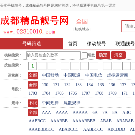
买卖手机靓号，成都精品靓号网是您的首选，移动联通手机靓号第一渠道
全国
[切换城市]
号码筛选
首页
移动靓号
联通靓号
模糊搜索：
尾数
按位搜索：
全部
中国移动
中国联通
中国电信
虚拟运营商
运营商：
全部
130
131
132
133
134
135
136
137
1
号段：
1703
1704
1705
1706
1707
1708
1709
171
1
不限
中间规律
尾数规律
规律：
全部
AAA
AAAA
AAAAA
6A
7A
8A
ABC
AABBCC
AAABBB
AAAABBBB
ABAB
ABABAB
AAABBBCCC
ABABCCC
AABBCCC
ABCDDD
A