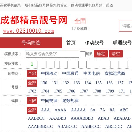
买卖手机靓号，成都精品靓号网是您的首选，移动联通手机靓号第一渠道
全国
[切换城市]
号码筛选
首页
移动靓号
联通靓号
模糊搜索：
尾数
按位搜索：
全部
中国移动
中国联通
中国电信
虚拟运营商
运营商：
全部
130
131
132
133
134
135
136
137
1
号段：
1703
1704
1705
1706
1707
1708
1709
171
1
不限
中间规律
尾数规律
规律：
全部
AAA
AAAA
AAAAA
6A
7A
8A
ABC
AABBCC
AAABBB
AAAABBBB
ABAB
ABABAB
AAABBBCCC
ABABCCC
AABBCCC
ABCDDD
A