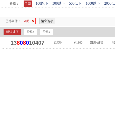
全部
100以下
300以下
500以下
1000以下
2000
价格：
已选条件：
四月
清空选项
默认排序
价格↑
价格↓
13
8
0
8
0
10407
话费0
￥1800
四川·成都