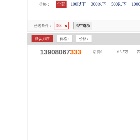
全部
100以下
300以下
500以下
10
价格：
已选条件：
333
清空选项
默认排序
价格↑
价格↓
13908067
333
话费0
￥3.5万
四