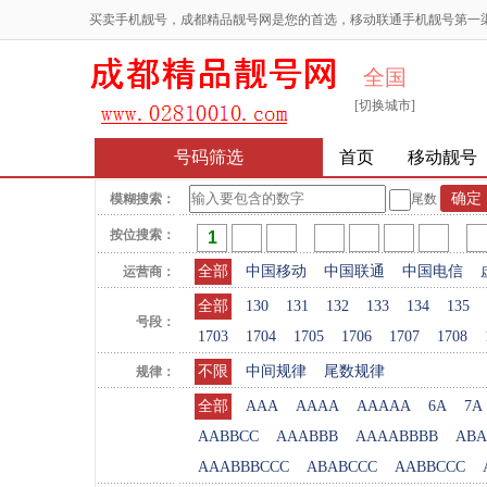
买卖手机靓号，成都精品靓号网是您的首选，移动联通手机靓号第一
全国
[切换城市]
号码筛选
首页
移动靓号
模糊搜索：
尾数
按位搜索：
全部
中国移动
中国联通
中国电信
运营商：
全部
130
131
132
133
134
135
号段：
1703
1704
1705
1706
1707
1708
不限
中间规律
尾数规律
规律：
全部
AAA
AAAA
AAAAA
6A
7A
AABBCC
AAABBB
AAAABBBB
ABA
AAABBBCCC
ABABCCC
AABBCCC