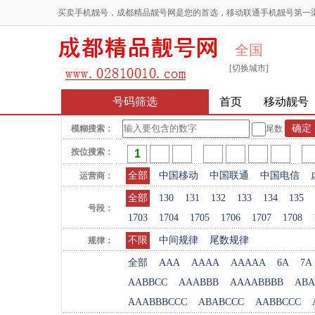
买卖手机靓号，成都精品靓号网是您的首选，移动联通手机靓号第一
全国
[切换城市]
号码筛选
首页
移动靓号
模糊搜索：
尾数
按位搜索：
全部
中国移动
中国联通
中国电信
运营商：
全部
130
131
132
133
134
135
号段：
1703
1704
1705
1706
1707
1708
不限
中间规律
尾数规律
规律：
全部
AAA
AAAA
AAAAA
6A
7A
AABBCC
AAABBB
AAAABBBB
ABA
AAABBBCCC
ABABCCC
AABBCCC