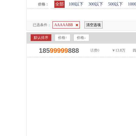
全部
100以下
300以下
500以下
10
价格：
已选条件：
AAAAABB
清空选项
默认排序
价格↑
价格↓
185
99999
888
话费0
￥13.8万
四