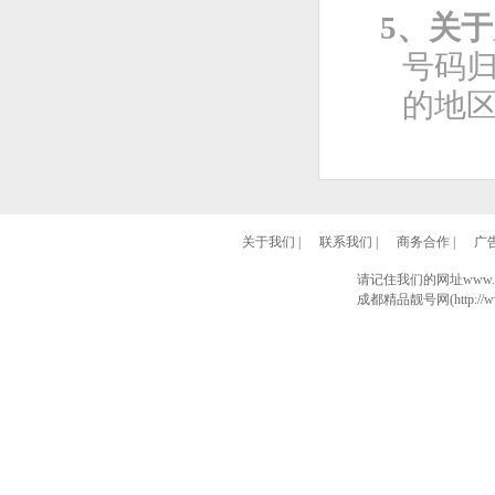
5、关
号码
的地
关于我们
|
联系我们
|
商务合作
|
广
请记住我们的网址www.028
成都精品靓号网(http://www