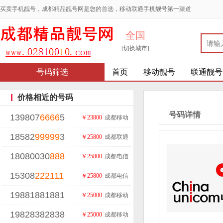
买卖手机靓号，成都精品靓号网是您的首选，移动联通手机靓号第一渠道
全国
[切换城市]
号码筛选
首页
移动靓号
联通靓号
价格相近的号码
号码详情
139807
6666
5
￥23800
成都移动
18582
99999
3
￥25800
成都联通
18080030
888
￥25800
成都电信
15308
222
111
￥25800
成都电信
19881881881
￥25000
成都移动
19828382838
￥25000
成都移动