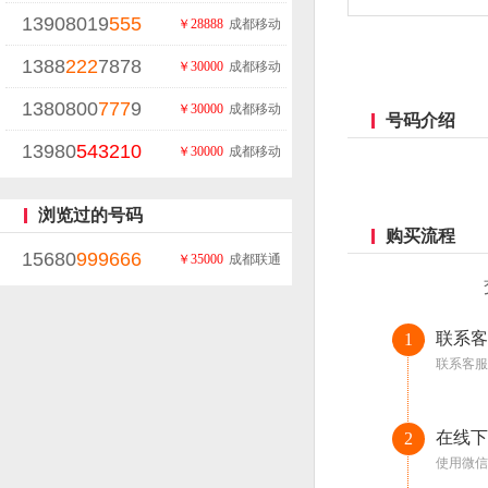
13908019
555
￥28888
成都移动
1388
222
7878
￥30000
成都移动
1380800
777
9
￥30000
成都移动
号码介绍
13980
543210
￥30000
成都移动
浏览过的号码
购买流程
15680
999
666
￥35000
成都联通
联系客
1
联系客服
在线下
2
使用微信