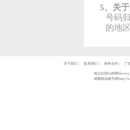
5、关
号码
的地
关于我们
|
联系我们
|
商务合作
|
广
请记住我们的网址www.028
成都精品靓号网(http://www