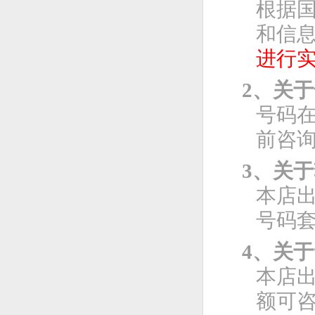
根据
和信息
进行
2、关
号码
前咨
3、关
本店
号码
4、关
本店
额可