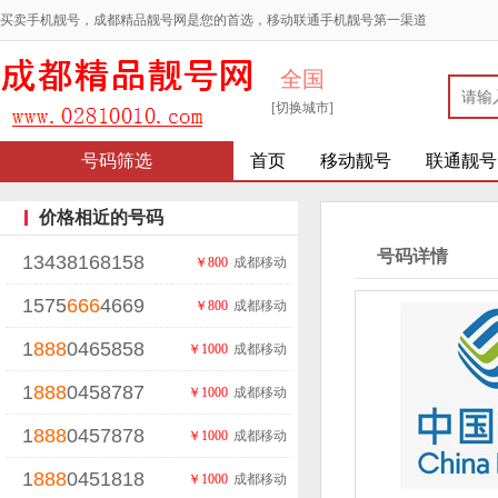
买卖手机靓号，成都精品靓号网是您的首选，移动联通手机靓号第一渠道
全国
[切换城市]
号码筛选
首页
移动靓号
联通靓号
价格相近的号码
号码详情
13438168158
￥800
成都移动
1575
666
4669
￥800
成都移动
1
888
0465858
￥1000
成都移动
1
888
0458787
￥1000
成都移动
1
888
0457878
￥1000
成都移动
1
888
0451818
￥1000
成都移动