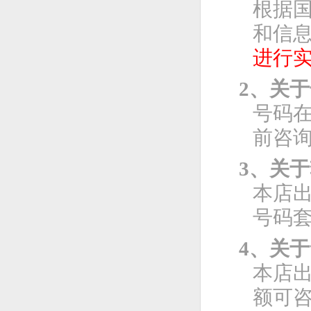
根据
和信息
进行
2、关
号码
前咨
3、关
本店
号码
4、关
本店
额可