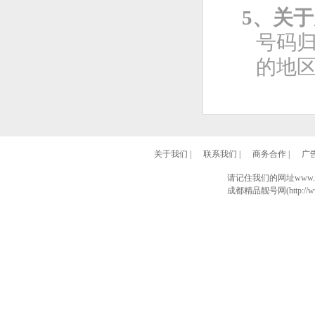
5、关
号码
的地
关于我们
|
联系我们
|
商务合作
|
广
请记住我们的网址www.028
成都精品靓号网(http://www