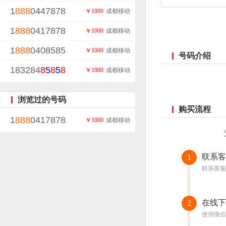
1
888
0447878
￥1000
成都移动
1
888
0417878
￥1000
成都移动
1
888
0408585
￥1000
成都移动
号码介绍
183284
8
5
8
5
8
￥1000
成都移动
浏览过的号码
购买流程
1
888
0417878
￥1000
成都移动
联系客
1
联系客服
在线下
2
使用微信