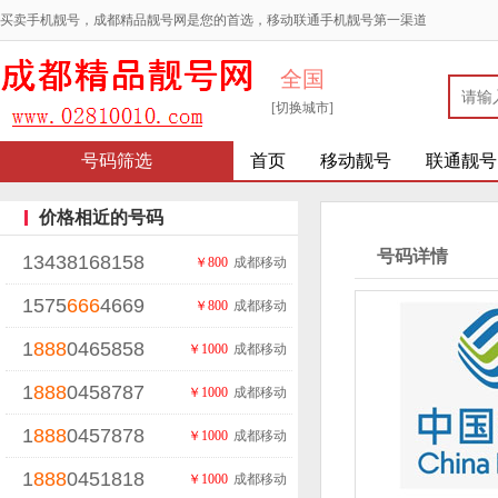
买卖手机靓号，成都精品靓号网是您的首选，移动联通手机靓号第一渠道
全国
[切换城市]
号码筛选
首页
移动靓号
联通靓号
价格相近的号码
号码详情
13438168158
￥800
成都移动
1575
666
4669
￥800
成都移动
1
888
0465858
￥1000
成都移动
1
888
0458787
￥1000
成都移动
1
888
0457878
￥1000
成都移动
1
888
0451818
￥1000
成都移动