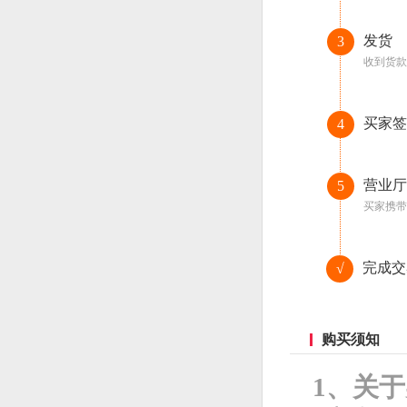
发货
3
收到货款
买家签
4
营业厅
5
买家携带
完成交
√
购买须知
1、关