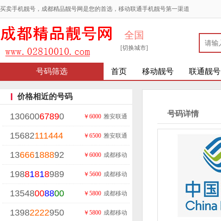
买卖手机靓号，成都精品靓号网是您的首选，移动联通手机靓号第一渠道
全国
[切换城市]
号码筛选
首页
移动靓号
联通靓号
价格相近的号码
号码详情
130600
6789
0
￥6000
雅安联通
15682
111
444
￥6500
雅安联通
13
666
1
888
92
￥6000
成都移动
198
8
1
8
1
8
989
￥5600
成都移动
13548
00
88
00
￥5800
成都移动
1398
2222
950
￥5800
成都移动