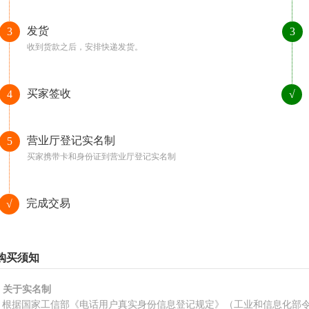
发货
3
3
收到货款之后，安排快递发货。
买家签收
4
√
营业厅登记实名制
5
买家携带卡和身份证到营业厅登记实名制
完成交易
√
购买须知
、关于实名制
根据国家工信部《电话用户真实身份信息登记规定》（工业和信息化部令