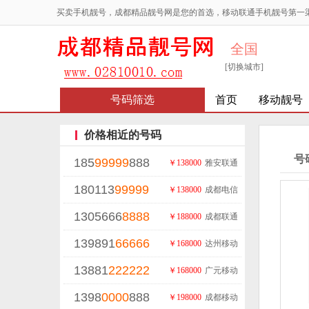
买卖手机靓号，成都精品靓号网是您的首选，移动联通手机靓号第一
全国
[切换城市]
号码筛选
首页
移动靓号
价格相近的号码
号
185
99999
888
￥138000
雅安联通
180113
99999
￥138000
成都电信
1305666
8888
￥188000
成都联通
139891
66666
￥168000
达州移动
13881
222222
￥168000
广元移动
1398
0000
888
￥198000
成都移动