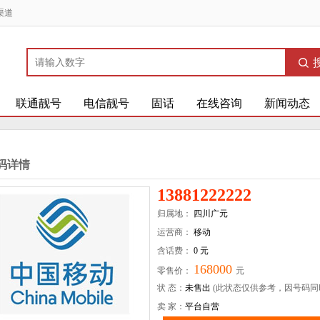
渠道
联通靓号
电信靓号
固话
在线咨询
新闻动态
码详情
13881222222
归属地：
四川广元
运营商：
移动
含话费：
0 元
168000
零售价：
元
状 态：
未售出
(此状态仅供参考，因号码同
卖 家：
平台自营