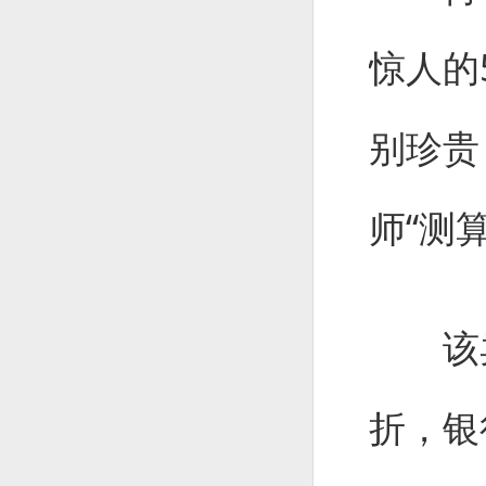
惊人的
别珍贵
师“测
该卖
折，银