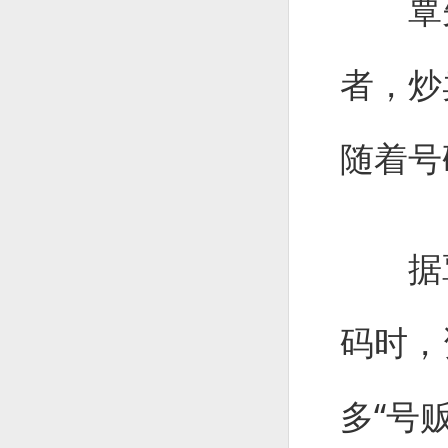
覃先
者，炒
随着号
据覃
码时，
多“号