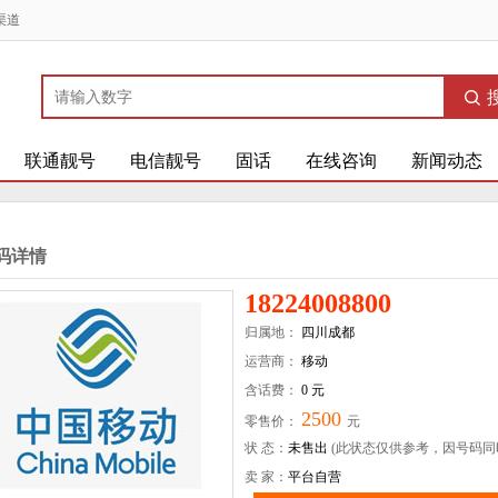
渠道
联通靓号
电信靓号
固话
在线咨询
新闻动态
码详情
18224008800
归属地：
四川成都
运营商：
移动
含话费：
0 元
2500
零售价：
元
状 态：
未售出
(此状态仅供参考，因号码同
卖 家：
平台自营