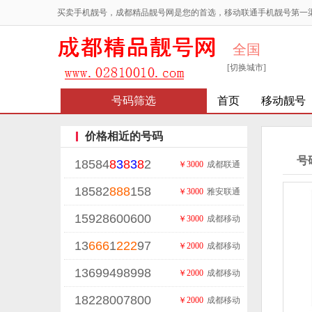
买卖手机靓号，成都精品靓号网是您的首选，移动联通手机靓号第一
全国
[切换城市]
号码筛选
首页
移动靓号
价格相近的号码
号
18584
8
3
8
3
8
2
￥3000
成都联通
18582
888
158
￥3000
雅安联通
15928600600
￥3000
成都移动
13
666
1
222
97
￥2000
成都移动
13699498998
￥2000
成都移动
18228007800
￥2000
成都移动