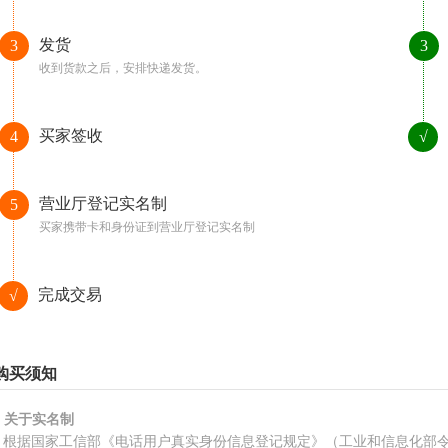
发货
3
3
收到货款之后，安排快递发货。
买家签收
4
√
营业厅登记实名制
5
买家携带卡和身份证到营业厅登记实名制
完成交易
√
购买须知
、关于实名制
根据国家工信部《电话用户真实身份信息登记规定》（工业和信息化部令