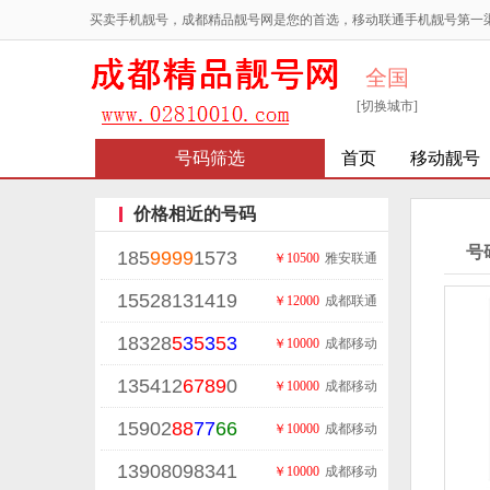
买卖手机靓号，成都精品靓号网是您的首选，移动联通手机靓号第一
全国
[切换城市]
号码筛选
首页
移动靓号
价格相近的号码
号
185
9999
1573
￥10500
雅安联通
15528131419
￥12000
成都联通
18328
5
3
5
3
5
3
￥10000
成都移动
135412
6789
0
￥10000
成都移动
15902
88
77
66
￥10000
成都移动
13908098341
￥10000
成都移动