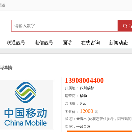
渠道
联通靓号
电信靓号
固话
在线咨询
新闻动态
码详情
13908004400
归属地：
四川成都
运营商：
移动
含话费：
0 元
12000
零售价：
元
状 态：
未售出
(此状态仅供参考，因号码同
卖 家：
平台自营