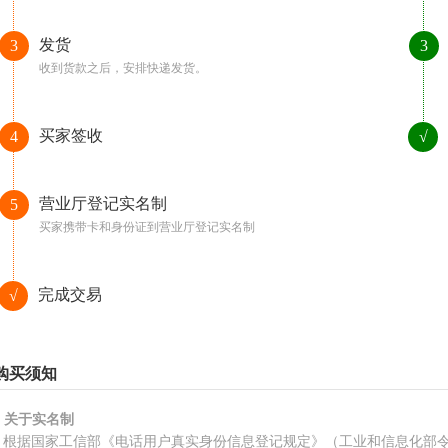
发货
3
3
收到货款之后，安排快递发货。
买家签收
4
√
营业厅登记实名制
5
买家携带卡和身份证到营业厅登记实名制
完成交易
√
购买须知
、关于实名制
根据国家工信部《电话用户真实身份信息登记规定》（工业和信息化部令