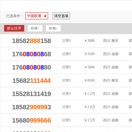
已选条件：
中国联通
清空选项
默认排序
价格↑
价格↓
18582
888
158
话费0
￥3000
四川·雅安
176
0
8
0
8
0
8
68
话费0
￥3500
四川·成都
176
0
8
0
8
0
8
80
话费0
￥5000
四川·成都
15682
111
444
话费0
￥6500
四川·雅安
15528131419
话费0
￥1.2万
四川·成都
18582
99999
3
话费0
￥2.6万
四川·成都
15680
999
666
话费0
￥3.5万
四川·成都