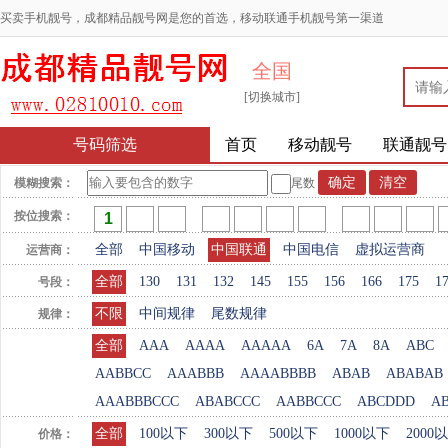
买卖手机靓号，成都精品靓号网是您的首选，移动联通手机靓号第一渠道
全国
[切换城市]
号码筛选
首页
移动靓号
联通靓号
模糊搜索：
尾数
按位搜索：
全部
中国移动
中国联通
中国电信
虚拟运营商
运营商：
全部
130
131
132
145
155
156
166
175
1
号段：
不限
中间规律
尾数规律
规律：
全部
AAA
AAAA
AAAAA
6A
7A
8A
ABC
AABBCC
AAABBB
AAAABBBB
ABAB
ABABAB
AAABBBCCC
ABABCCC
AABBCCC
ABCDDD
A
全部
100以下
300以下
500以下
1000以下
2000
价格：