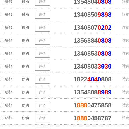
1354804
0
8
0
8
川·成都
移动
话费
详情
1340850
9
8
9
8
川·成都
移动
话费
详情
1340807
0
2
0
2
川·成都
移动
话费
详情
1356884
0
8
0
8
川·成都
移动
话费
详情
1340853
0
8
0
8
川·成都
移动
话费
详情
1340803
3
9
3
9
川·成都
移动
话费
详情
1822
4
0
4
0
808
川·成都
移动
话费
详情
1354808
8
9
8
9
川·成都
移动
话费
详情
1
888
0475858
川·成都
移动
话费
详情
1
888
0458787
川·成都
移动
话费
详情