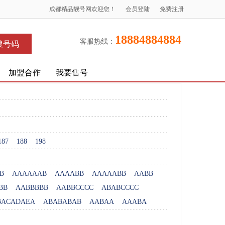
成都精品靓号网欢迎您！
会员登陆
免费注册
18884884884
客服热线：
搜号码
加盟合作
我要售号
187
188
198
B
AAAAAAB
AAAABB
AAAAABB
AABB
BB
AABBBBB
AABBCCCC
ABABCCCC
BACADAEA
ABABABAB
AABAA
AAABA