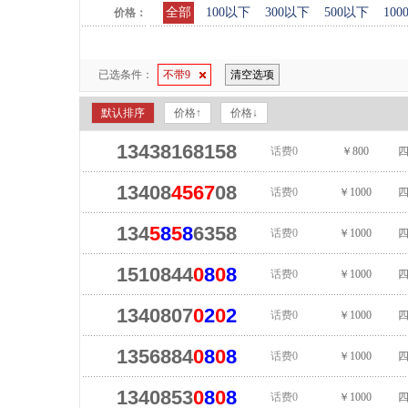
全部
100以下
300以下
500以下
10
价格：
已选条件：
不带9
清空选项
默认排序
价格↑
价格↓
13438168158
话费0
￥800
四
13408
4567
08
话费0
￥1000
四
134
5
8
5
8
6358
话费0
￥1000
四
1510844
0
8
0
8
话费0
￥1000
四
1340807
0
2
0
2
话费0
￥1000
四
1356884
0
8
0
8
话费0
￥1000
四
1340853
0
8
0
8
话费0
￥1000
四