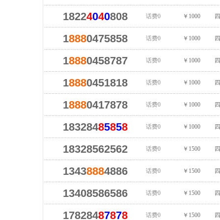
1822
4
0
4
0
808
话费0
￥1000
四
1
888
0475858
话费0
￥1000
四
1
888
0458787
话费0
￥1000
四
1
888
0451818
话费0
￥1000
四
1
888
0417878
话费0
￥1000
四
183284
8
5
8
5
8
话费0
￥1000
四
18328562562
话费0
￥1500
四
1343
888
4886
话费0
￥1500
四
13408586586
话费0
￥1500
四
178284
8
7
8
7
8
话费0
￥1500
四