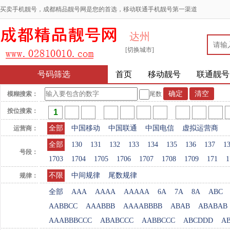
买卖手机靓号，成都精品靓号网是您的首选，移动联通手机靓号第一渠道
达州
[切换城市]
号码筛选
首页
移动靓号
联通靓号
模糊搜索：
尾数
按位搜索：
全部
中国移动
中国联通
中国电信
虚拟运营商
运营商：
全部
130
131
132
133
134
135
136
137
1
号段：
1703
1704
1705
1706
1707
1708
1709
171
1
不限
中间规律
尾数规律
规律：
全部
AAA
AAAA
AAAAA
6A
7A
8A
ABC
AABBCC
AAABBB
AAAABBBB
ABAB
ABABAB
AAABBBCCC
ABABCCC
AABBCCC
ABCDDD
A