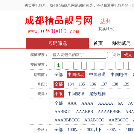
买卖手机靓号，成都精品靓号网是您的首选，移动联通手机靓号第一
达州
[切换城市]
号码筛选
首页
移动靓号
模糊搜索：
尾数
按位搜索：
全部
中国移动
中国联通
中国电信
运营商：
全部
134
135
136
137
138
139
号段：
不限
中间规律
尾数规律
规律：
全部
AAA
AAAA
AAAAA
6A
7A
AABBCC
AAABBB
AAAABBBB
ABA
AAABBBCCC
ABABCCC
AABBCCC
全部
100以下
300以下
500以下
10
价格：