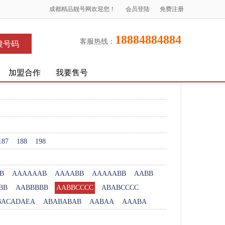
成都精品靓号网欢迎您！
会员登陆
免费注册
18884884884
客服热线：
搜号码
加盟合作
我要售号
187
188
198
B
AAAAAAB
AAAABB
AAAAABB
AABB
BB
AABBBBB
AABBCCCC
ABABCCCC
BACADAEA
ABABABAB
AABAA
AAABA