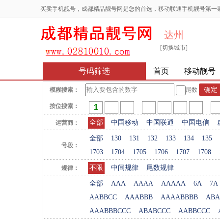
买卖手机靓号，成都精品靓号网是您的首选，移动联通手机靓号第一
达州
[切换城市]
号码筛选
首页
移动靓号
模糊搜索：
尾数
按位搜索：
全部
中国移动
中国联通
中国电信
运营商：
全部
130
131
132
133
134
135
号段：
1703
1704
1705
1706
1707
1708
不限
中间规律
尾数规律
规律：
全部
AAA
AAAA
AAAAA
6A
7A
AABBCC
AAABBB
AAAABBBB
ABA
AAABBBCCC
ABABCCC
AABBCCC