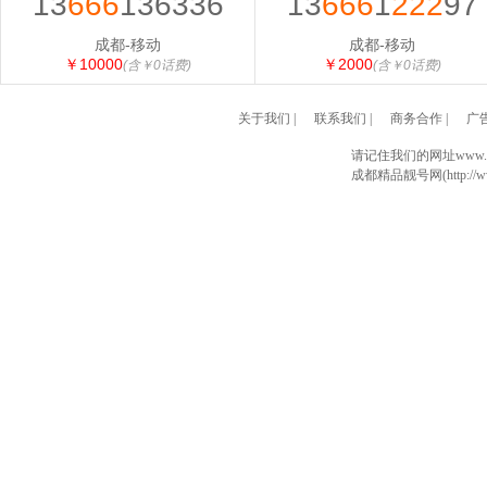
13
666
136336
13
666
1
222
97
成都-移动
成都-移动
￥10000
￥2000
(含￥0话费)
(含￥0话费)
关于我们
|
联系我们
|
商务合作
|
广
请记住我们的网址www.028
成都精品靓号网(http://www