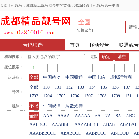
买卖手机靓号，成都精品靓号网是您的首选，移动联通手机靓号第一渠道
全国
[切换城市]
号码筛选
首页
移动靓号
联通靓号
模糊搜索：
尾数
按位搜索：
全部
中国移动
中国联通
中国电信
虚拟运营商
运营商：
全部
130
131
132
133
134
135
136
137
1
号段：
1703
1704
1705
1706
1707
1708
1709
171
1
不限
中间规律
尾数规律
规律：
全部
AAA
AAAA
AAAAA
6A
7A
8A
ABC
AABBCC
AAABBB
AAAABBBB
ABAB
ABABAB
AAABBBCCC
ABABCCC
AABBCCC
ABCDDD
A