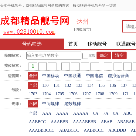
买卖手机靓号，成都精品靓号网是您的首选，移动联通手机靓号第一渠道
达州
[切换城市]
号码筛选
首页
移动靓号
联通靓号
模糊搜索：
尾数
按位搜索：
全部
中国移动
中国联通
中国电信
虚拟运营商
运营商：
全部
130
131
132
133
134
135
136
137
1
号段：
1703
1704
1705
1706
1707
1708
1709
171
1
不限
中间规律
尾数规律
规律：
全部
AAA
AAAA
AAAAA
6A
7A
8A
ABC
AABBCC
AAABBB
AAAABBBB
ABAB
ABABAB
AAABBBCCC
ABABCCC
AABBCCC
ABCDDD
A