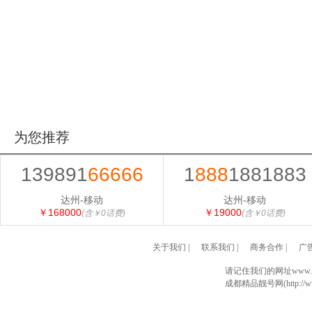
为您推荐
139891
66666
1
888
1881883
达州-移动
达州-移动
￥168000
￥19000
(含￥0话费)
(含￥0话费)
关于我们
|
联系我们
|
商务合作
|
广
请记住我们的网址www.028
成都精品靓号网(http://www