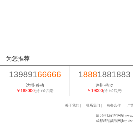
为您推荐
139891
66666
1
888
1881883
达州-移动
达州-移动
￥168000
￥19000
(含￥0话费)
(含￥0话费)
关于我们
|
联系我们
|
商务合作
|
广
请记住我们的网址www.028
成都精品靓号网(http://www