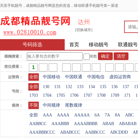
买卖手机靓号，成都精品靓号网是您的首选，移动联通手机靓号第一渠道
达州
[切换城市]
号码筛选
首页
移动靓号
联通靓号
模糊搜索：
尾数
按位搜索：
全部
中国移动
中国联通
中国电信
虚拟运营商
运营商：
全部
130
131
132
133
134
135
136
137
1
号段：
1703
1704
1705
1706
1707
1708
1709
171
1
不限
中间规律
尾数规律
规律：
全部
AAA
AAAA
AAAAA
6A
7A
8A
ABC
AABBCC
AAABBB
AAAABBBB
ABAB
ABABAB
AAABBBCCC
ABABCCC
AABBCCC
ABCDDD
A