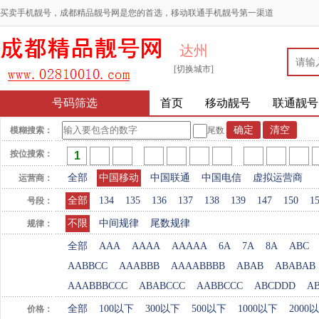
买卖手机靓号，成都精品靓号网是您的首选，移动联通手机靓号第一渠道
达州
[切换城市]
号码筛选
首页
移动靓号
联通靓号
模糊搜索：
尾数
按位搜索：
全部
中国移动
中国联通
中国电信
虚拟运营商
运营商：
全部
134
135
136
137
138
139
147
150
1
号段：
不限
中间规律
尾数规律
规律：
全部
AAA
AAAA
AAAAA
6A
7A
8A
ABC
AABBCC
AAABBB
AAAABBBB
ABAB
ABABAB
AAABBBCCC
ABABCCC
AABBCCC
ABCDDD
A
全部
100以下
300以下
500以下
1000以下
2000
价格：