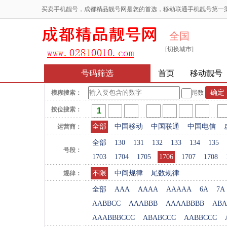
买卖手机靓号，成都精品靓号网是您的首选，移动联通手机靓号第一
全国
[切换城市]
号码筛选
首页
移动靓号
模糊搜索：
尾数
按位搜索：
全部
中国移动
中国联通
中国电信
运营商：
全部
130
131
132
133
134
135
号段：
1703
1704
1705
1706
1707
1708
不限
中间规律
尾数规律
规律：
全部
AAA
AAAA
AAAAA
6A
7A
AABBCC
AAABBB
AAAABBBB
ABA
AAABBBCCC
ABABCCC
AABBCCC