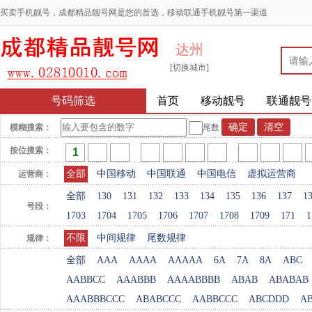
买卖手机靓号，成都精品靓号网是您的首选，移动联通手机靓号第一渠道
达州
[切换城市]
号码筛选
首页
移动靓号
联通靓号
模糊搜索：
尾数
按位搜索：
全部
中国移动
中国联通
中国电信
虚拟运营商
运营商：
全部
130
131
132
133
134
135
136
137
1
号段：
1703
1704
1705
1706
1707
1708
1709
171
1
不限
中间规律
尾数规律
规律：
全部
AAA
AAAA
AAAAA
6A
7A
8A
ABC
AABBCC
AAABBB
AAAABBBB
ABAB
ABABAB
AAABBBCCC
ABABCCC
AABBCCC
ABCDDD
A