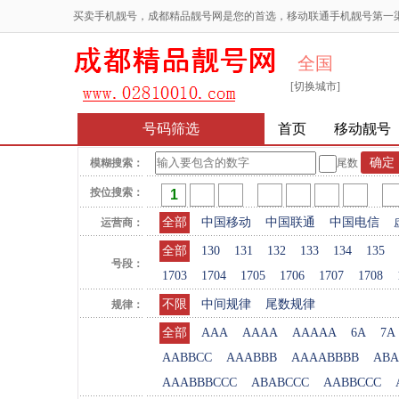
买卖手机靓号，成都精品靓号网是您的首选，移动联通手机靓号第一
全国
[切换城市]
号码筛选
首页
移动靓号
模糊搜索：
尾数
按位搜索：
全部
中国移动
中国联通
中国电信
运营商：
全部
130
131
132
133
134
135
号段：
1703
1704
1705
1706
1707
1708
不限
中间规律
尾数规律
规律：
全部
AAA
AAAA
AAAAA
6A
7A
AABBCC
AAABBB
AAAABBBB
ABA
AAABBBCCC
ABABCCC
AABBCCC