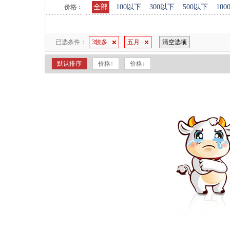
全部
100以下
300以下
500以下
10
价格：
已选条件：
3较多
五月
清空选项
默认排序
价格↑
价格↓