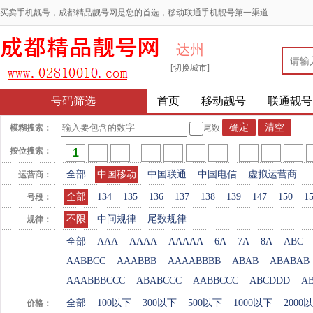
买卖手机靓号，成都精品靓号网是您的首选，移动联通手机靓号第一渠道
达州
[切换城市]
号码筛选
首页
移动靓号
联通靓号
模糊搜索：
尾数
按位搜索：
全部
中国移动
中国联通
中国电信
虚拟运营商
运营商：
全部
134
135
136
137
138
139
147
150
1
号段：
不限
中间规律
尾数规律
规律：
全部
AAA
AAAA
AAAAA
6A
7A
8A
ABC
AABBCC
AAABBB
AAAABBBB
ABAB
ABABAB
AAABBBCCC
ABABCCC
AABBCCC
ABCDDD
A
全部
100以下
300以下
500以下
1000以下
2000
价格：