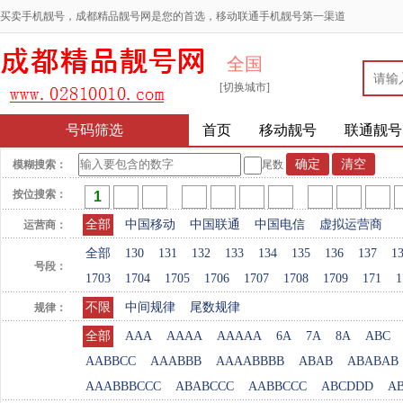
买卖手机靓号，成都精品靓号网是您的首选，移动联通手机靓号第一渠道
全国
[切换城市]
号码筛选
首页
移动靓号
联通靓号
模糊搜索：
尾数
按位搜索：
全部
中国移动
中国联通
中国电信
虚拟运营商
运营商：
全部
130
131
132
133
134
135
136
137
1
号段：
1703
1704
1705
1706
1707
1708
1709
171
1
不限
中间规律
尾数规律
规律：
全部
AAA
AAAA
AAAAA
6A
7A
8A
ABC
AABBCC
AAABBB
AAAABBBB
ABAB
ABABAB
AAABBBCCC
ABABCCC
AABBCCC
ABCDDD
A