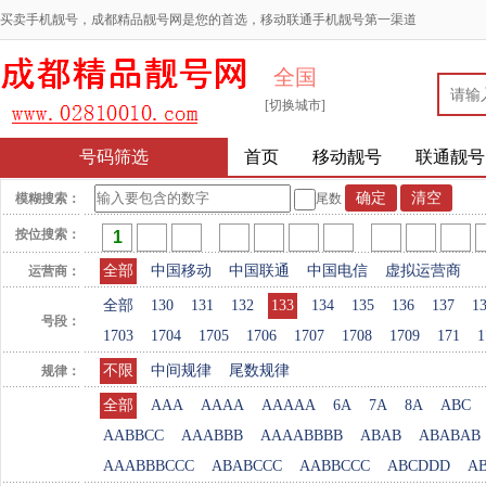
买卖手机靓号，成都精品靓号网是您的首选，移动联通手机靓号第一渠道
全国
[切换城市]
号码筛选
首页
移动靓号
联通靓号
模糊搜索：
尾数
按位搜索：
全部
中国移动
中国联通
中国电信
虚拟运营商
运营商：
全部
130
131
132
133
134
135
136
137
1
号段：
1703
1704
1705
1706
1707
1708
1709
171
1
不限
中间规律
尾数规律
规律：
全部
AAA
AAAA
AAAAA
6A
7A
8A
ABC
AABBCC
AAABBB
AAAABBBB
ABAB
ABABAB
AAABBBCCC
ABABCCC
AABBCCC
ABCDDD
A