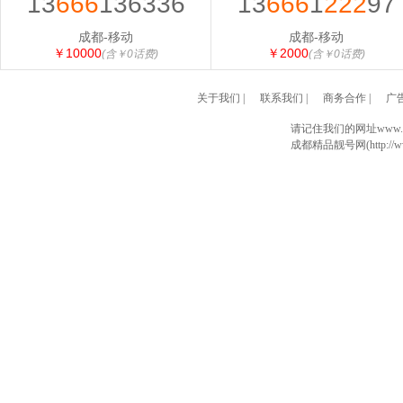
13
666
136336
13
666
1
222
97
成都-移动
成都-移动
￥10000
￥2000
(含￥0话费)
(含￥0话费)
关于我们
|
联系我们
|
商务合作
|
广
请记住我们的网址www.028
成都精品靓号网(http://www