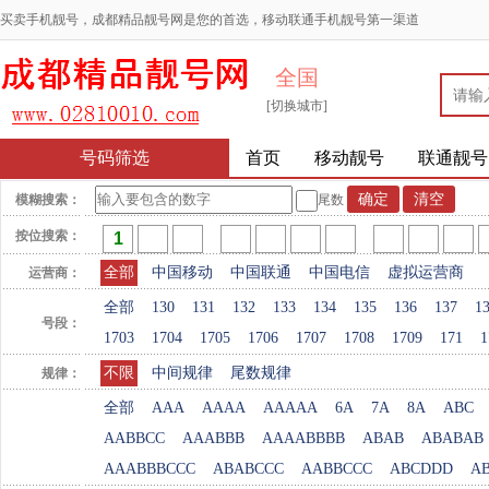
买卖手机靓号，成都精品靓号网是您的首选，移动联通手机靓号第一渠道
全国
[切换城市]
号码筛选
首页
移动靓号
联通靓号
模糊搜索：
尾数
按位搜索：
全部
中国移动
中国联通
中国电信
虚拟运营商
运营商：
全部
130
131
132
133
134
135
136
137
1
号段：
1703
1704
1705
1706
1707
1708
1709
171
1
不限
中间规律
尾数规律
规律：
全部
AAA
AAAA
AAAAA
6A
7A
8A
ABC
AABBCC
AAABBB
AAAABBBB
ABAB
ABABAB
AAABBBCCC
ABABCCC
AABBCCC
ABCDDD
A