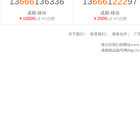
13
666
136336
13
666
1
222
97
成都-移动
成都-移动
￥10000
￥2000
(含￥0话费)
(含￥0话费)
关于我们
|
联系我们
|
商务合作
|
广
请记住我们的网址www.028
成都精品靓号网(http://www