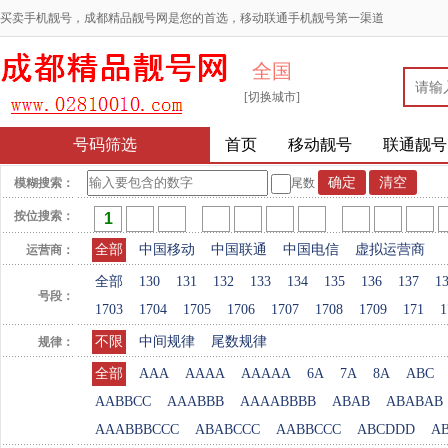
买卖手机靓号，成都精品靓号网是您的首选，移动联通手机靓号第一渠道
全国
[切换城市]
号码筛选
首页
移动靓号
联通靓号
模糊搜索：
尾数
按位搜索：
全部
中国移动
中国联通
中国电信
虚拟运营商
运营商：
全部
130
131
132
133
134
135
136
137
1
号段：
1703
1704
1705
1706
1707
1708
1709
171
1
不限
中间规律
尾数规律
规律：
全部
AAA
AAAA
AAAAA
6A
7A
8A
ABC
AABBCC
AAABBB
AAAABBBB
ABAB
ABABAB
AAABBBCCC
ABABCCC
AABBCCC
ABCDDD
A