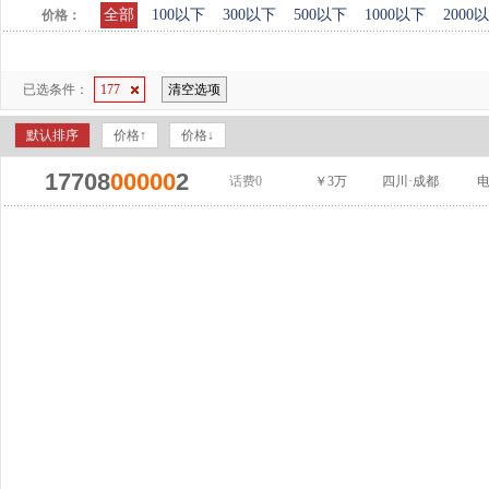
全部
100以下
300以下
500以下
1000以下
2000
价格：
已选条件：
177
清空选项
默认排序
价格↑
价格↓
17708
00000
2
话费0
￥3万
四川·成都