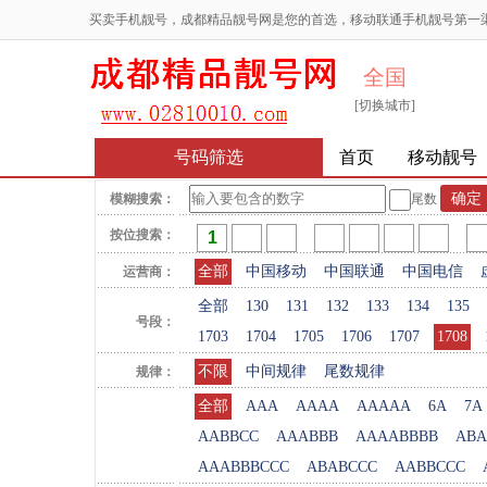
买卖手机靓号，成都精品靓号网是您的首选，移动联通手机靓号第一
全国
[切换城市]
号码筛选
首页
移动靓号
模糊搜索：
尾数
按位搜索：
全部
中国移动
中国联通
中国电信
运营商：
全部
130
131
132
133
134
135
号段：
1703
1704
1705
1706
1707
1708
不限
中间规律
尾数规律
规律：
全部
AAA
AAAA
AAAAA
6A
7A
AABBCC
AAABBB
AAAABBBB
ABA
AAABBBCCC
ABABCCC
AABBCCC