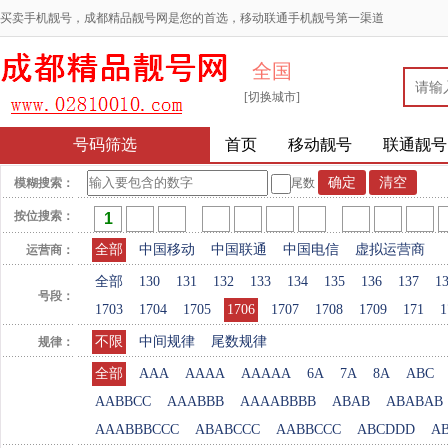
买卖手机靓号，成都精品靓号网是您的首选，移动联通手机靓号第一渠道
全国
[切换城市]
号码筛选
首页
移动靓号
联通靓号
模糊搜索：
尾数
按位搜索：
全部
中国移动
中国联通
中国电信
虚拟运营商
运营商：
全部
130
131
132
133
134
135
136
137
1
号段：
1703
1704
1705
1706
1707
1708
1709
171
1
不限
中间规律
尾数规律
规律：
全部
AAA
AAAA
AAAAA
6A
7A
8A
ABC
AABBCC
AAABBB
AAAABBBB
ABAB
ABABAB
AAABBBCCC
ABABCCC
AABBCCC
ABCDDD
A