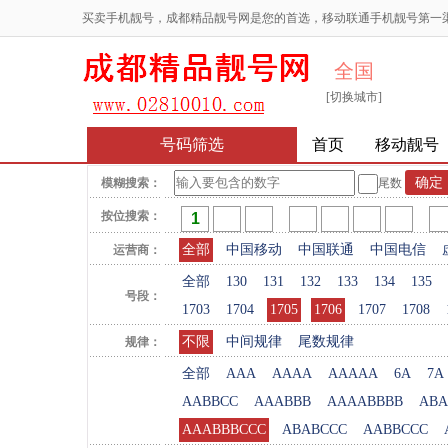
买卖手机靓号，成都精品靓号网是您的首选，移动联通手机靓号第一
全国
[切换城市]
号码筛选
首页
移动靓号
模糊搜索：
尾数
按位搜索：
全部
中国移动
中国联通
中国电信
运营商：
全部
130
131
132
133
134
135
号段：
1703
1704
1705
1706
1707
1708
不限
中间规律
尾数规律
规律：
全部
AAA
AAAA
AAAAA
6A
7A
AABBCC
AAABBB
AAAABBBB
ABA
AAABBBCCC
ABABCCC
AABBCCC