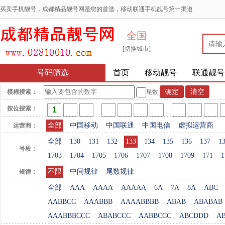
买卖手机靓号，成都精品靓号网是您的首选，移动联通手机靓号第一渠道
全国
[切换城市]
号码筛选
首页
移动靓号
联通靓号
模糊搜索：
尾数
按位搜索：
全部
中国移动
中国联通
中国电信
虚拟运营商
运营商：
全部
130
131
132
133
134
135
136
137
1
号段：
1703
1704
1705
1706
1707
1708
1709
171
1
不限
中间规律
尾数规律
规律：
全部
AAA
AAAA
AAAAA
6A
7A
8A
ABC
AABBCC
AAABBB
AAAABBBB
ABAB
ABABAB
AAABBBCCC
ABABCCC
AABBCCC
ABCDDD
A