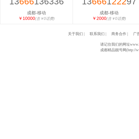
13
666
136336
13
666
1
222
97
成都-移动
成都-移动
￥10000
￥2000
(含￥0话费)
(含￥0话费)
关于我们
|
联系我们
|
商务合作
|
广
请记住我们的网址www.028
成都精品靓号网(http://www