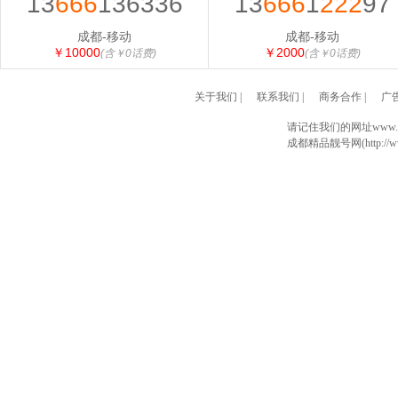
13
666
136336
13
666
1
222
97
成都-移动
成都-移动
￥10000
￥2000
(含￥0话费)
(含￥0话费)
关于我们
|
联系我们
|
商务合作
|
广
请记住我们的网址www.028
成都精品靓号网(http://www