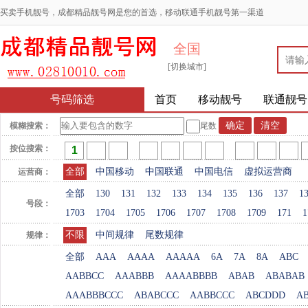
买卖手机靓号，成都精品靓号网是您的首选，移动联通手机靓号第一渠道
全国
[切换城市]
号码筛选
首页
移动靓号
联通靓号
模糊搜索：
尾数
按位搜索：
全部
中国移动
中国联通
中国电信
虚拟运营商
运营商：
全部
130
131
132
133
134
135
136
137
1
号段：
1703
1704
1705
1706
1707
1708
1709
171
1
不限
中间规律
尾数规律
规律：
全部
AAA
AAAA
AAAAA
6A
7A
8A
ABC
AABBCC
AAABBB
AAAABBBB
ABAB
ABABAB
AAABBBCCC
ABABCCC
AABBCCC
ABCDDD
A