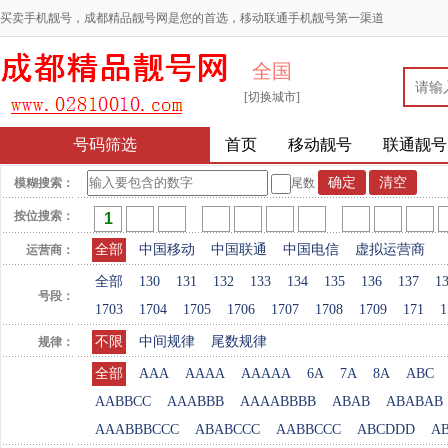
买卖手机靓号，成都精品靓号网是您的首选，移动联通手机靓号第一渠道
全国
[切换城市]
号码筛选
首页
移动靓号
联通靓号
模糊搜索：
尾数
按位搜索：
全部
中国移动
中国联通
中国电信
虚拟运营商
运营商：
全部
130
131
132
133
134
135
136
137
1
号段：
1703
1704
1705
1706
1707
1708
1709
171
1
不限
中间规律
尾数规律
规律：
全部
AAA
AAAA
AAAAA
6A
7A
8A
ABC
AABBCC
AAABBB
AAAABBBB
ABAB
ABABAB
AAABBBCCC
ABABCCC
AABBCCC
ABCDDD
A