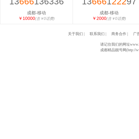
13
666
136336
13
666
1
222
97
成都-移动
成都-移动
￥10000
￥2000
(含￥0话费)
(含￥0话费)
关于我们
|
联系我们
|
商务合作
|
广
请记住我们的网址www.028
成都精品靓号网(http://www