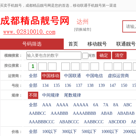
买卖手机靓号，成都精品靓号网是您的首选，移动联通手机靓号第一渠道
达州
[切换城市]
号码筛选
首页
移动靓号
联通靓号
模糊搜索：
尾数
按位搜索：
全部
中国移动
中国联通
中国电信
虚拟运营商
运营商：
全部
134
135
136
137
138
139
147
150
1
号段：
不限
中间规律
尾数规律
规律：
全部
AAA
AAAA
AAAAA
6A
7A
8A
ABC
AABBCC
AAABBB
AAAABBBB
ABAB
ABABAB
AAABBBCCC
ABABCCC
AABBCCC
ABCDDD
A
全部
100以下
300以下
500以下
1000以下
2000
价格：