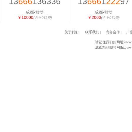
13
666
136336
13
666
1
222
97
成都-移动
成都-移动
￥10000
￥2000
(含￥0话费)
(含￥0话费)
关于我们
|
联系我们
|
商务合作
|
广
请记住我们的网址www.028
成都精品靓号网(http://www