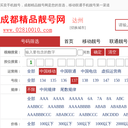
买卖手机靓号，成都精品靓号网是您的首选，移动联通手机靓号第一渠道
达州
[切换城市]
号码筛选
首页
移动靓号
联通靓号
模糊搜索：
尾数
按位搜索：
全部
中国移动
中国联通
中国电信
虚拟运营商
运营商：
全部
134
135
136
137
138
139
147
150
1
号段：
不限
中间规律
尾数规律
规律：
全部
AAA
AAAA
AAAAA
6A
7A
8A
ABC
AABBCC
AAABBB
AAAABBBB
ABAB
ABABAB
AAABBBCCC
ABABCCC
AABBCCC
ABCDDD
A
全部
100以下
300以下
500以下
1000以下
2000
价格：