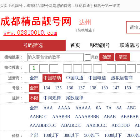
买卖手机靓号，成都精品靓号网是您的首选，移动联通手机靓号第一渠道
达州
[切换城市]
号码筛选
首页
移动靓号
联通靓号
模糊搜索：
尾数
按位搜索：
全部
中国移动
中国联通
中国电信
虚拟运营商
运营商：
全部
134
135
136
137
138
139
147
150
1
号段：
不限
中间规律
尾数规律
规律：
全部
AAA
AAAA
AAAAA
6A
7A
8A
ABC
AABBCC
AAABBB
AAAABBBB
ABAB
ABABAB
AAABBBCCC
ABABCCC
AABBCCC
ABCDDD
A
全部
100以下
300以下
500以下
1000以下
2000
价格：