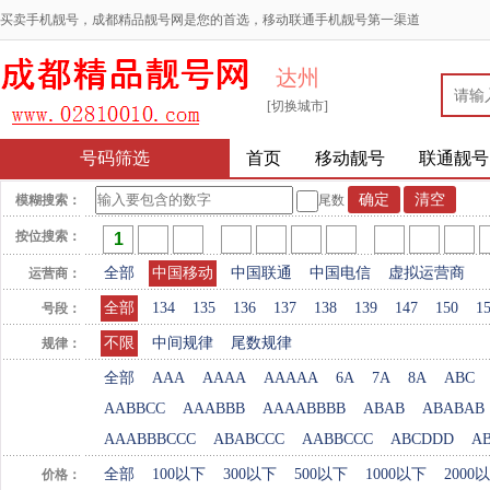
买卖手机靓号，成都精品靓号网是您的首选，移动联通手机靓号第一渠道
达州
[切换城市]
号码筛选
首页
移动靓号
联通靓号
模糊搜索：
尾数
按位搜索：
全部
中国移动
中国联通
中国电信
虚拟运营商
运营商：
全部
134
135
136
137
138
139
147
150
1
号段：
不限
中间规律
尾数规律
规律：
全部
AAA
AAAA
AAAAA
6A
7A
8A
ABC
AABBCC
AAABBB
AAAABBBB
ABAB
ABABAB
AAABBBCCC
ABABCCC
AABBCCC
ABCDDD
A
全部
100以下
300以下
500以下
1000以下
2000
价格：