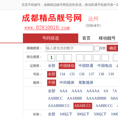
买卖手机靓号，成都精品靓号网是您的首选，移动联通手机靓号第一
达州
[切换城市]
号码筛选
首页
移动靓号
模糊搜索：
尾数
按位搜索：
全部
中国移动
中国联通
中国电信
运营商：
全部
134
135
136
137
138
139
号段：
不限
中间规律
尾数规律
规律：
全部
AAA
AAAA
AAAAA
6A
7A
AABBCC
AAABBB
AAAABBBB
ABA
AAABBBCCC
ABABCCC
AABBCCC
全部
100以下
300以下
500以下
10
价格：