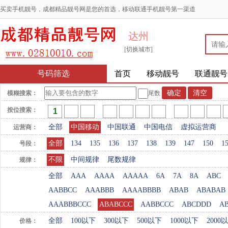
买卖手机靓号，成都精品靓号网是您的首选，移动联通手机靓号第一渠道
达州
[切换城市]
号码筛选
首页
移动靓号
联通靓号
模糊搜索：
尾数
按位搜索：
全部
中国移动
中国联通
中国电信
虚拟运营商
运营商：
全部
134
135
136
137
138
139
147
150
1
号段：
不限
中间规律
尾数规律
规律：
全部
AAA
AAAA
AAAAA
6A
7A
8A
ABC
AABBCC
AAABBB
AAAABBBB
ABAB
ABABAB
AAABBBCCC
ABABCCC
AABBCCC
ABCDDD
A
全部
100以下
300以下
500以下
1000以下
2000
价格：