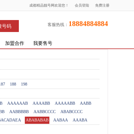
成都精品靓号网欢迎您！
会员登陆
免费注册
18884884884
客服热线：
搜号码
加盟合作
我要售号
187
188
198
B
AAAAAAB
AAAABB
AAAAABB
AABB
BB
AABBBBB
AABBCCCC
ABABCCCC
BACADAEA
ABABABAB
AABAA
AAABA