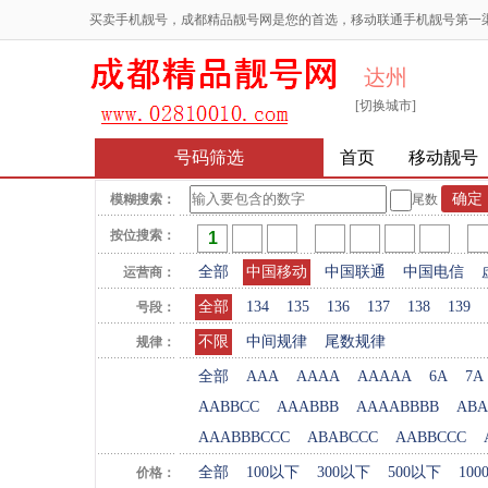
买卖手机靓号，成都精品靓号网是您的首选，移动联通手机靓号第一
达州
[切换城市]
号码筛选
首页
移动靓号
模糊搜索：
尾数
按位搜索：
全部
中国移动
中国联通
中国电信
运营商：
全部
134
135
136
137
138
139
号段：
不限
中间规律
尾数规律
规律：
全部
AAA
AAAA
AAAAA
6A
7A
AABBCC
AAABBB
AAAABBBB
ABA
AAABBBCCC
ABABCCC
AABBCCC
全部
100以下
300以下
500以下
10
价格：