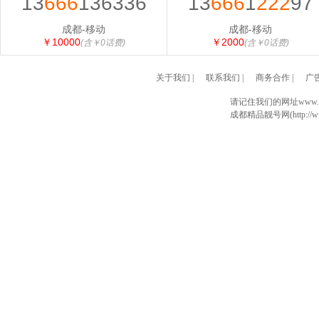
13
666
136336
13
666
1
222
97
成都-移动
成都-移动
￥10000
￥2000
(含￥0话费)
(含￥0话费)
关于我们
|
联系我们
|
商务合作
|
广
请记住我们的网址www.028
成都精品靓号网(http://www