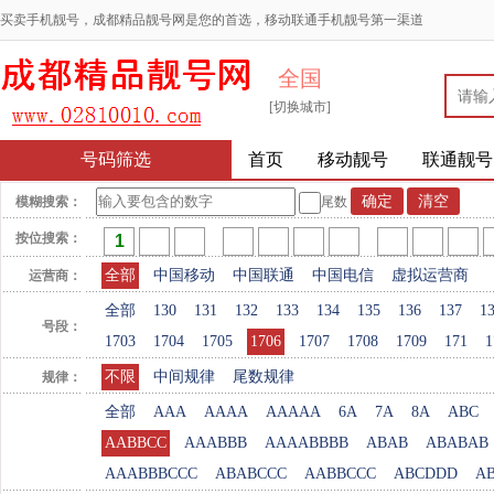
买卖手机靓号，成都精品靓号网是您的首选，移动联通手机靓号第一渠道
全国
[切换城市]
号码筛选
首页
移动靓号
联通靓号
模糊搜索：
尾数
按位搜索：
全部
中国移动
中国联通
中国电信
虚拟运营商
运营商：
全部
130
131
132
133
134
135
136
137
1
号段：
1703
1704
1705
1706
1707
1708
1709
171
1
不限
中间规律
尾数规律
规律：
全部
AAA
AAAA
AAAAA
6A
7A
8A
ABC
AABBCC
AAABBB
AAAABBBB
ABAB
ABABAB
AAABBBCCC
ABABCCC
AABBCCC
ABCDDD
A