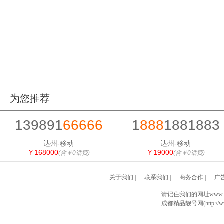
为您推荐
139891
66666
1
888
1881883
达州-移动
达州-移动
￥168000
￥19000
(含￥0话费)
(含￥0话费)
关于我们
|
联系我们
|
商务合作
|
广
请记住我们的网址www.028
成都精品靓号网(http://www