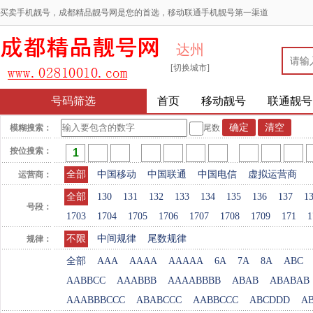
买卖手机靓号，成都精品靓号网是您的首选，移动联通手机靓号第一渠道
达州
[切换城市]
号码筛选
首页
移动靓号
联通靓号
模糊搜索：
尾数
按位搜索：
全部
中国移动
中国联通
中国电信
虚拟运营商
运营商：
全部
130
131
132
133
134
135
136
137
1
号段：
1703
1704
1705
1706
1707
1708
1709
171
1
不限
中间规律
尾数规律
规律：
全部
AAA
AAAA
AAAAA
6A
7A
8A
ABC
AABBCC
AAABBB
AAAABBBB
ABAB
ABABAB
AAABBBCCC
ABABCCC
AABBCCC
ABCDDD
A