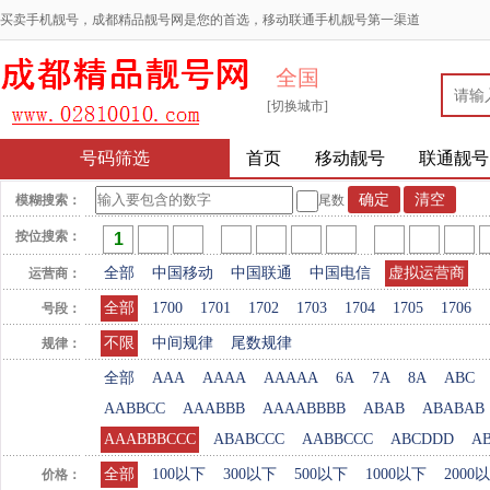
买卖手机靓号，成都精品靓号网是您的首选，移动联通手机靓号第一渠道
全国
[切换城市]
号码筛选
首页
移动靓号
联通靓号
模糊搜索：
尾数
按位搜索：
全部
中国移动
中国联通
中国电信
虚拟运营商
运营商：
全部
1700
1701
1702
1703
1704
1705
1706
号段：
不限
中间规律
尾数规律
规律：
全部
AAA
AAAA
AAAAA
6A
7A
8A
ABC
AABBCC
AAABBB
AAAABBBB
ABAB
ABABAB
AAABBBCCC
ABABCCC
AABBCCC
ABCDDD
A
全部
100以下
300以下
500以下
1000以下
2000
价格：