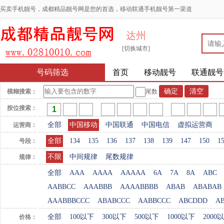
买卖手机靓号，成都精品靓号网是您的首选，移动联通手机靓号第一渠道
达州
[切换城市]
号码筛选
首页
移动靓号
联通靓号
模糊搜索：
尾数
按位搜索：
全部
中国移动
中国联通
中国电信
虚拟运营商
运营商：
全部
134
135
136
137
138
139
147
150
1
号段：
不限
中间规律
尾数规律
规律：
全部
AAA
AAAA
AAAAA
6A
7A
8A
ABC
AABBCC
AAABBB
AAAABBBB
ABAB
ABABAB
AAABBBCCC
ABABCCC
AABBCCC
ABCDDD
A
全部
100以下
300以下
500以下
1000以下
2000
价格：